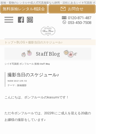
振袖・着物のレンタルや成人式写真撮影なら静岡・浜松にあるシイキ写真館 ボ
無料振袖レンタル
相談会
お問合せ
ンフルール振袖へ。おしゃれな振袖・着物・卒業袴のレンタルと成人式写真撮
影で一生の思い出を
0120-871-487
053-450-7508
トップ
>
BLOG
>
撮影当日のスケジュール♪
Staff Blog
シイキ写真館 ボンフルール 振袖 Staff Blog
撮影当日のスケジュール♪
NEW 2021.09.10
テーマ：振袖撮影
こんにちは、ボンフルールのkasumiです！
ただ今ボンフルールでは、2022年にご成人を迎える20歳の
お嬢様の撮影をしています♪