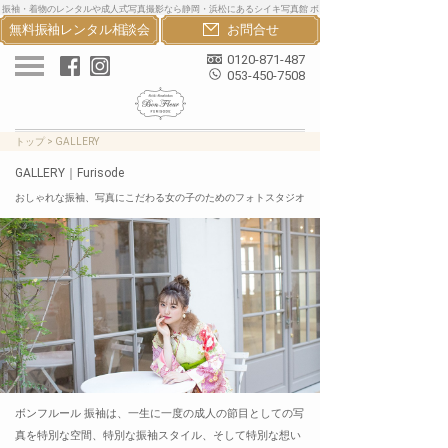
振袖・着物のレンタルや成人式写真撮影なら静岡・浜松にあるシイキ写真館 ボ
無料振袖レンタル
相談会
お問合せ
ンフルール振袖へ。おしゃれな振袖・着物・卒業袴のレンタルと成人式写真撮
影で一生の思い出を
0120-871-487
053-450-7508
トップ
>
GALLERY
GALLERY｜Furisode
おしゃれな振袖、写真にこだわる女の子のためのフォトスタジオ
ボンフルール 振袖は、一生に一度の成人の節目としての写
真を
特別な空間、特別な振袖スタイル、そして特別な想い