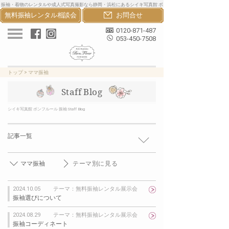
振袖・着物のレンタルや成人式写真撮影なら静岡・浜松にあるシイキ写真館 ボ
無料振袖レンタル
相談会
お問合せ
ンフルール振袖へ。おしゃれな振袖・着物・卒業袴のレンタルと成人式写真撮
影で一生の思い出を
0120-871-487
053-450-7508
トップ
>
ママ振袖
Staff Blog
シイキ写真館 ボンフルール 振袖 Staff Blog
記事一覧
ママ振袖
テーマ別に見る
2024.10.05
テーマ：無料振袖レンタル展示会
振袖選びについて
2024.08.29
テーマ：無料振袖レンタル展示会
振袖コーディネート