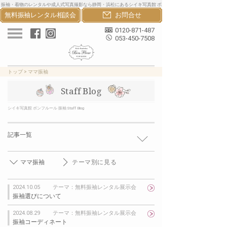
振袖・着物のレンタルや成人式写真撮影なら静岡・浜松にあるシイキ写真館 ボ
無料振袖レンタル
相談会
お問合せ
ンフルール振袖へ。おしゃれな振袖・着物・卒業袴のレンタルと成人式写真撮
影で一生の思い出を
0120-871-487
053-450-7508
トップ
>
ママ振袖
Staff Blog
シイキ写真館 ボンフルール 振袖 Staff Blog
記事一覧
ママ振袖
テーマ別に見る
2024.10.05
テーマ：無料振袖レンタル展示会
振袖選びについて
2024.08.29
テーマ：無料振袖レンタル展示会
振袖コーディネート