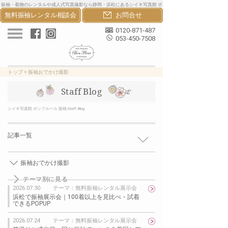
振袖・着物のレンタルや成人式写真撮影なら静岡・浜松にあるシイキ写真館 ボ
無料振袖レンタル
相談会
お問合せ
ンフルール振袖へ。おしゃれな振袖・着物・卒業袴のレンタルと成人式写真撮
影で一生の思い出を
0120-871-487
053-450-7508
トップ
>
振袖おでかけ撮影
Staff Blog
シイキ写真館 ボンフルール 振袖 Staff Blog
記事一覧
振袖おでかけ撮影
テーマ別に見る
2026.07.30
テーマ：無料振袖レンタル展示会
浜松で振袖展示会｜100着以上を見比べ・試着
できるPOPUP
2026.07.24
テーマ：無料振袖レンタル展示会